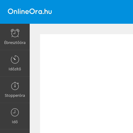
Ébresztőóra
Időzítő
Stopperóra
Idő