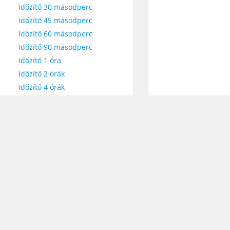
Időzítő 30 másodperc
Időzítő 45 másodperc
Időzítő 60 másodperc
Időzítő 90 másodperc
Időzítő 1 óra
Időzítő 2 órák
Időzítő 4 órák
Időzítő 8 órák
Ünnepnapok
z online visszaszámláláshoz, és
Újév
a az eseménytől vagy eseményig
Nemzeti
odpercben kifejezve. Az időzítő
Nagypén
re beállított hangot lejátssza az
Húsvét
A munka