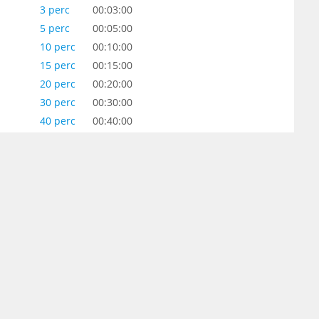
3 perc
00:03:00
5 perc
00:05:00
10 perc
00:10:00
15 perc
00:15:00
20 perc
00:20:00
30 perc
00:30:00
40 perc
00:40:00
1 óra
01:00:00
2027.01.01.
146 napok
 ünnep
2027.03.15.
219 napok
tek
2027.03.26.
230 napok
2027.03.28.
232 napok
 ünnepe
2027.05.01.
266 napok