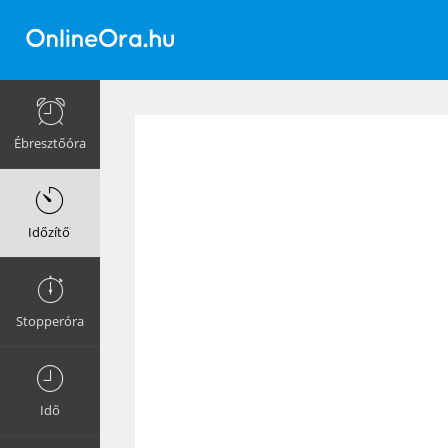
Ébresztőóra
Időzítő
Stopperóra
Idő