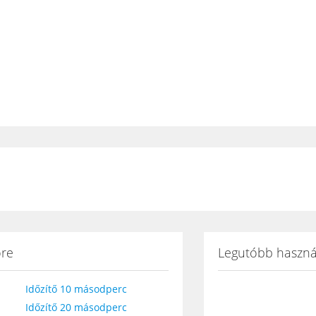
őre
Legutóbb haszná
Időzítő 10 másodperc
Időzítő 20 másodperc