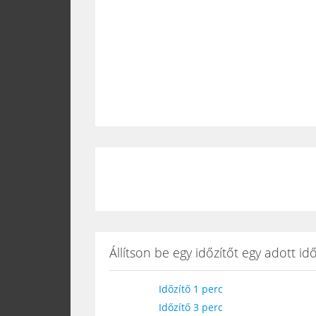
Állítson be egy időzítőt egy adott id
Időzítő 1 perc
Időzítő 3 perc