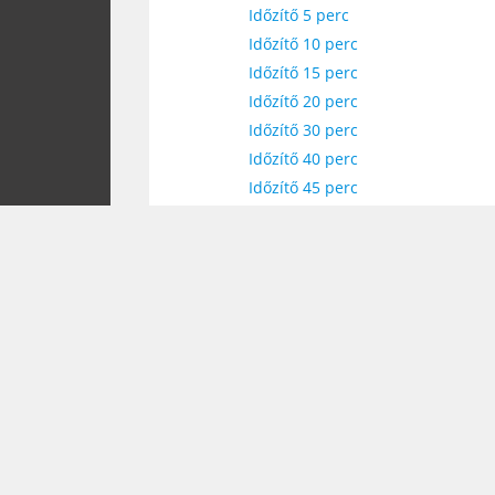
Időzítő 5 perc
Időzítő 10 perc
Időzítő 15 perc
Időzítő 20 perc
Időzítő 30 perc
Időzítő 40 perc
Időzítő 45 perc
Időzítő 60 perc
Az online időzítő használata
Állítsa be az órát, percet és másodpercet a
indítsa el. Egy másik megoldás, ha beállítj
terjedő időtartamot órában, percben és más
által indított riasztást megjeleníti, és az elő
előzetesen beállított időpontban.