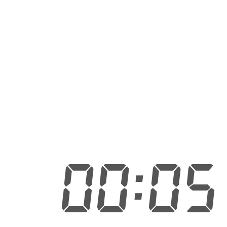
00:05