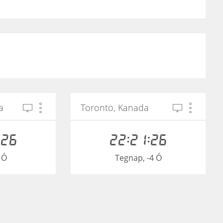
a
Toronto, Kanada
:26
22:21:26
 Ó
Tegnap, -4 Ó
zág
Kijev, Ukrajna