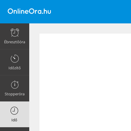
Ébresztőóra
Időzítő
Stopperóra
Idő