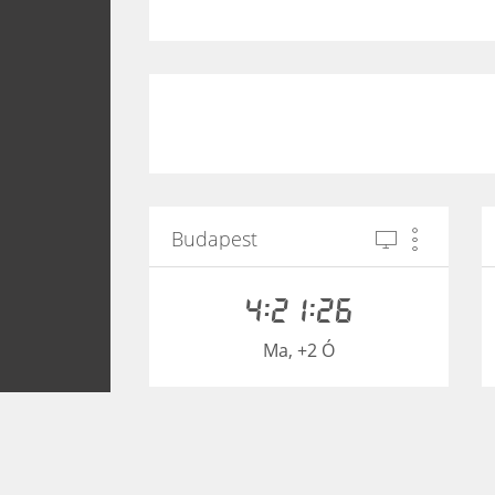
Budapest
4:21:26
Ma, +2 Ó
Tokyo, Japán