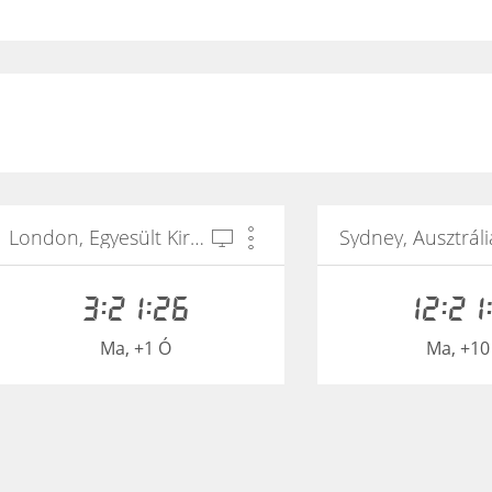
London, Egyesült Királyság
Sydney, Ausztráli
3:21:26
12:21
Ma, +1 Ó
Ma, +10
Berlin, Németország
Helsinki, Finnors