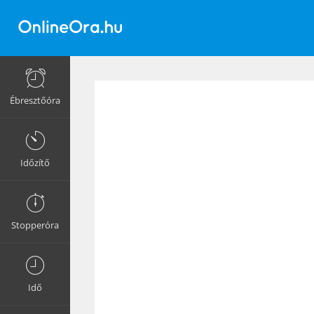
Ébresztőóra
Időzítő
Stopperóra
Idő