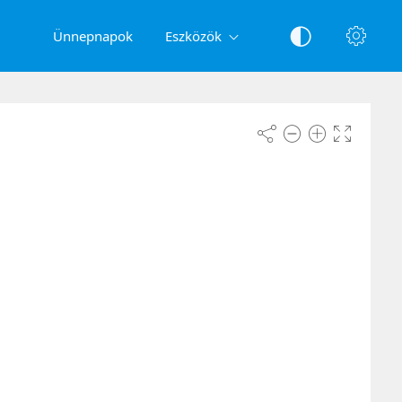
Ünnepnapok
Eszközök