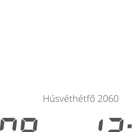
Húsvéthétfő 2060
08
13