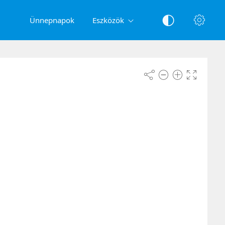
Ünnepnapok
Eszközök