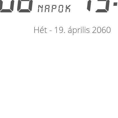
napok
Hét - 19. április 2060