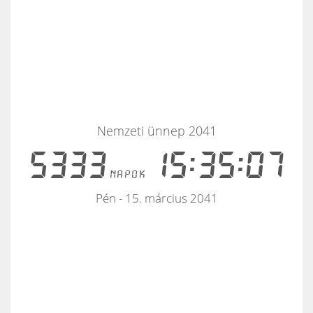
Nemzeti ünnep 2041
5333
15:35:07
napok
Pén - 15. március 2041