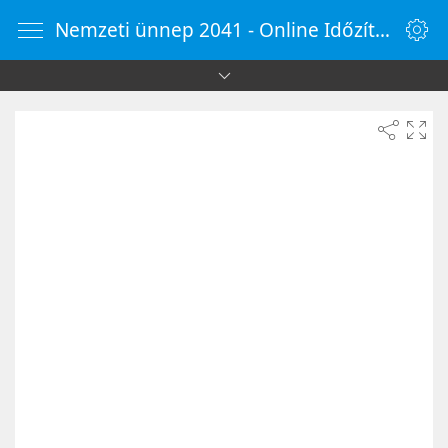
Nemzeti ünnep 2041 - Online Időzítő - OnlineOra.hu