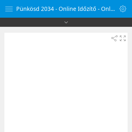
Pünkösd 2034 - Online Időzítő - OnlineOra.hu