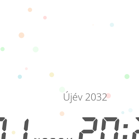
Újév 2032
71
20: