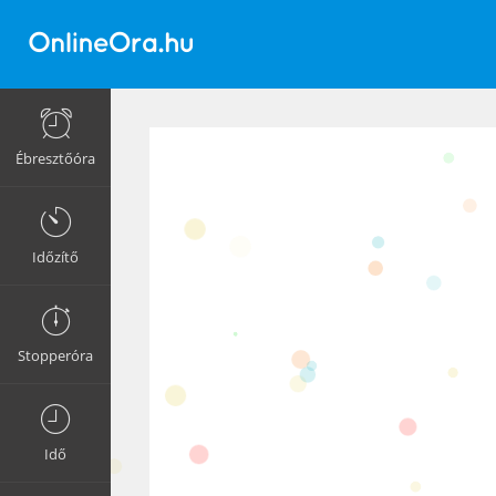
Ébresztőóra
Időzítő
Stopperóra
Idő