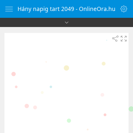
Hány napig tart 2049 - OnlineOra.hu