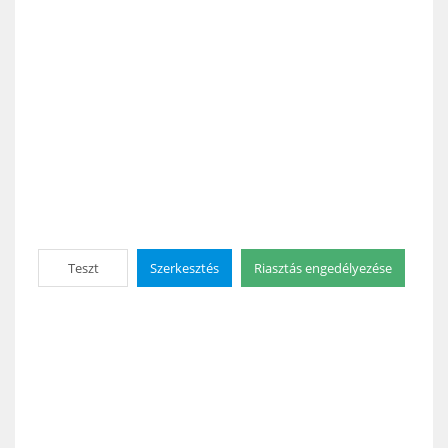
Teszt
Szerkesztés
Riasztás engedélyezése