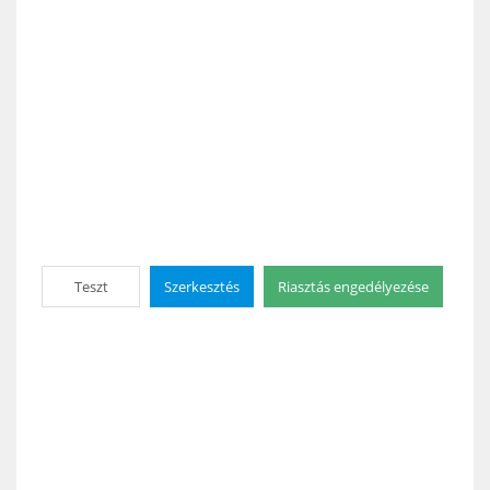
Teszt
Szerkesztés
Riasztás engedélyezése