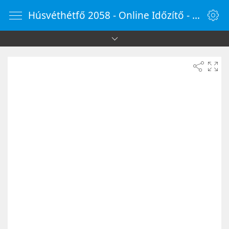
Húsvéthétfő 2058 - Online Időzítő - OnlineOra.hu