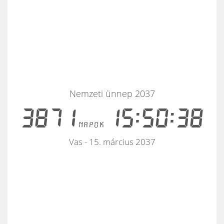
Nemzeti ünnep 2037
3871
15:50:38
napok
Vas - 15. március 2037