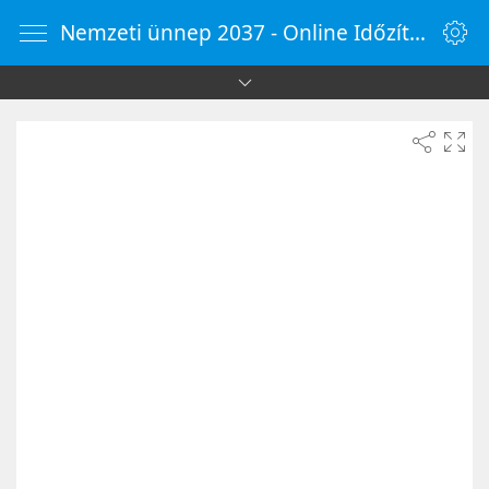
Nemzeti ünnep 2037 - Online Időzítő - OnlineOra.hu