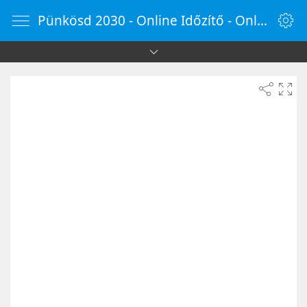
Pünkösd 2030 - Online Időzítő - OnlineOra.hu