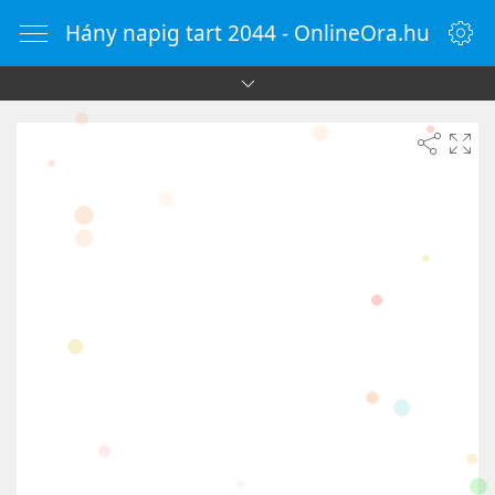
Hány napig tart 2044 - OnlineOra.hu