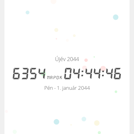
Újév 2044
6354
04:44:46
napok
Pén - 1. január 2044