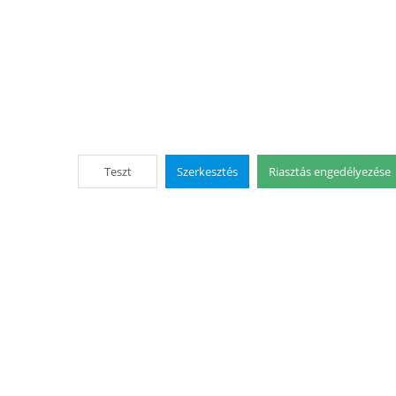
Teszt
Szerkesztés
Riasztás engedélyezése