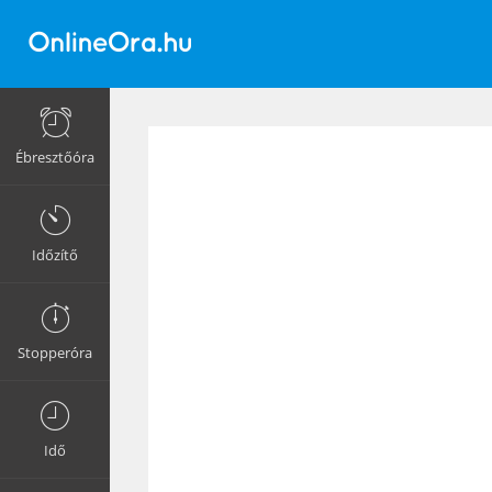
Ébresztőóra
Időzítő
Stopperóra
Idő