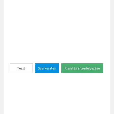
Teszt
Szerkesztés
Riasztás engedélyezése