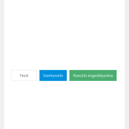
Teszt
Szerkesztés
Riasztás engedélyezése