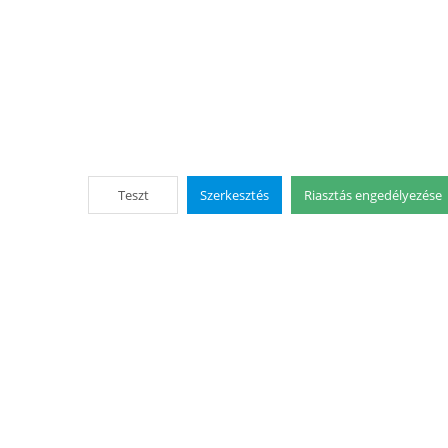
Teszt
Szerkesztés
Riasztás engedélyezése