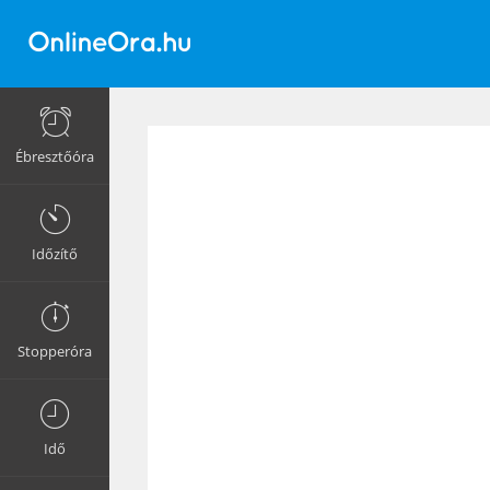
Ébresztőóra
Időzítő
Stopperóra
Idő