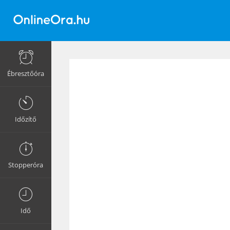
Ébresztőóra
Időzítő
Stopperóra
Idő