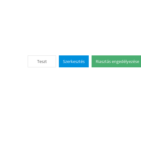
Teszt
Szerkesztés
Riasztás engedélyezése