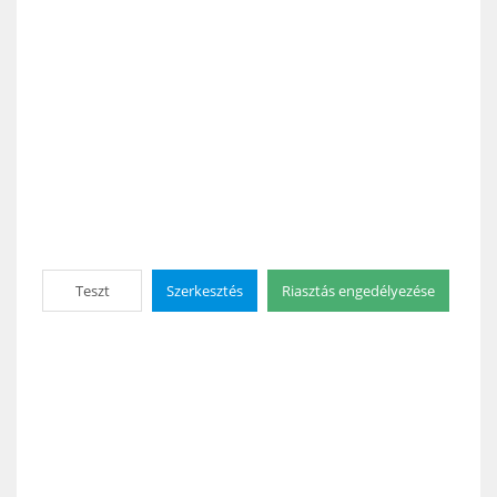
Teszt
Szerkesztés
Riasztás engedélyezése