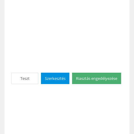
Teszt
Szerkesztés
Riasztás engedélyezése