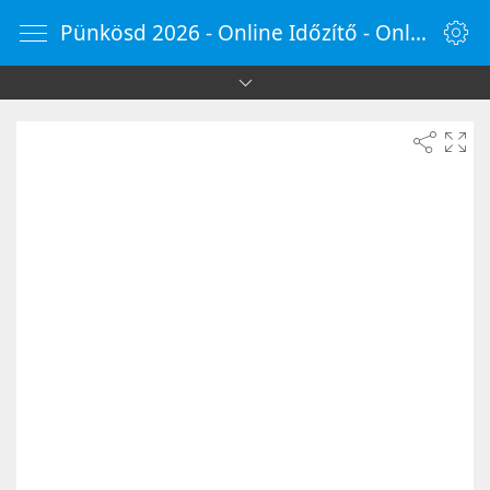
Pünkösd 2026 - Online Időzítő - OnlineOra.hu