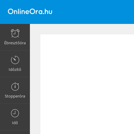
Ébresztőóra
Időzítő
Stopperóra
Idő