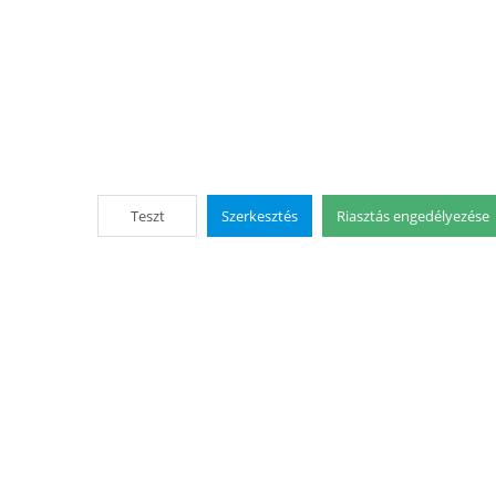
Teszt
Szerkesztés
Riasztás engedélyezése