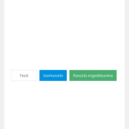
Teszt
Szerkesztés
Riasztás engedélyezése