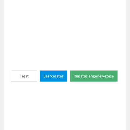
Teszt
Szerkesztés
Riasztás engedélyezése