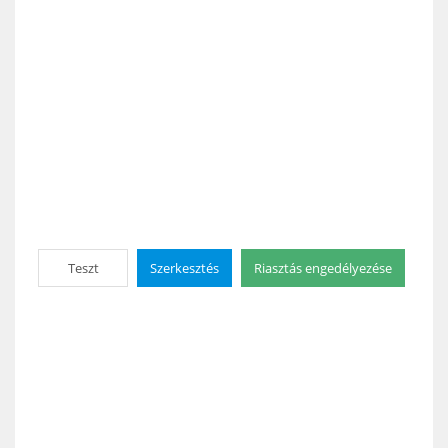
Teszt
Szerkesztés
Riasztás engedélyezése