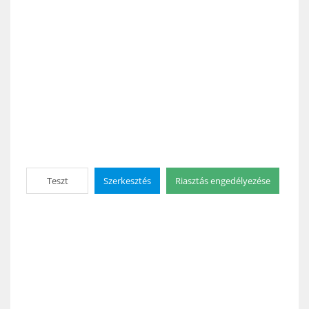
Teszt
Szerkesztés
Riasztás engedélyezése