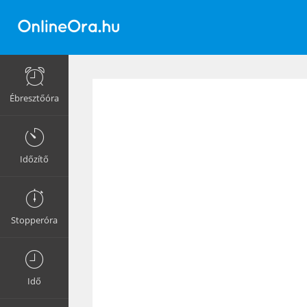
Ébresztőóra
Időzítő
Stopperóra
Idő