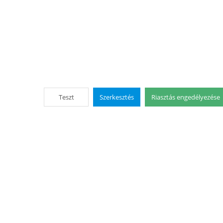
Teszt
Szerkesztés
Riasztás engedélyezése