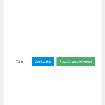
Teszt
Szerkesztés
Riasztás engedélyezése