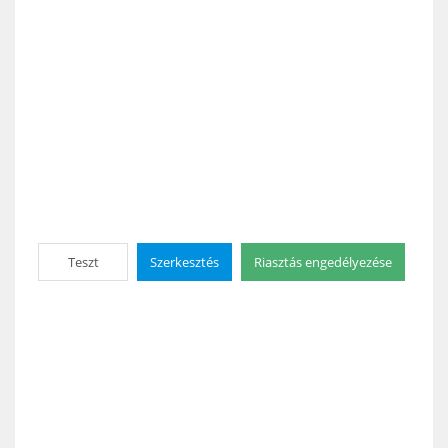
Teszt
Szerkesztés
Riasztás engedélyezése