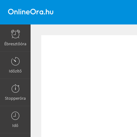
Ébresztőóra
Időzítő
Stopperóra
Idő