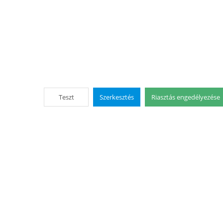
Teszt
Szerkesztés
Riasztás engedélyezése