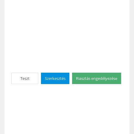
Teszt
Szerkesztés
Riasztás engedélyezése