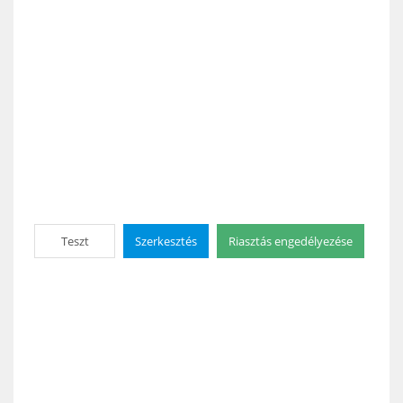
Teszt
Szerkesztés
Riasztás engedélyezése