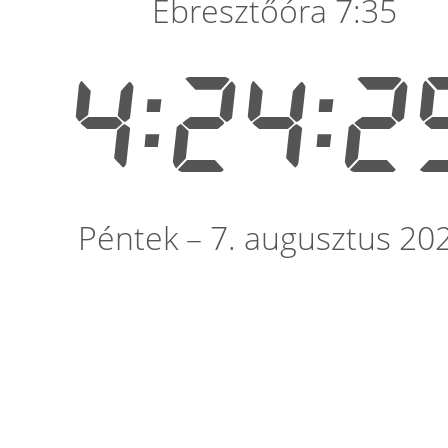
Ébresztőóra 7:35
4:24:2
Péntek – 7. augusztus 20