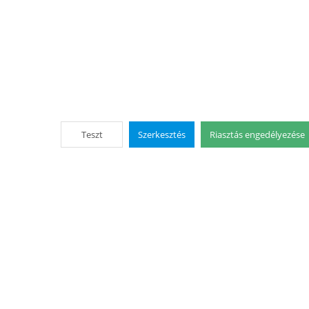
Teszt
Szerkesztés
Riasztás engedélyezése