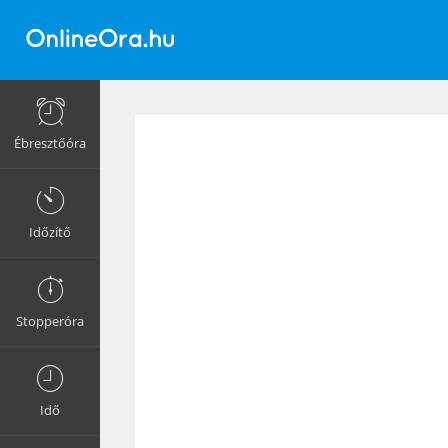
Ébresztőóra
Időzítő
Stopperóra
Idő