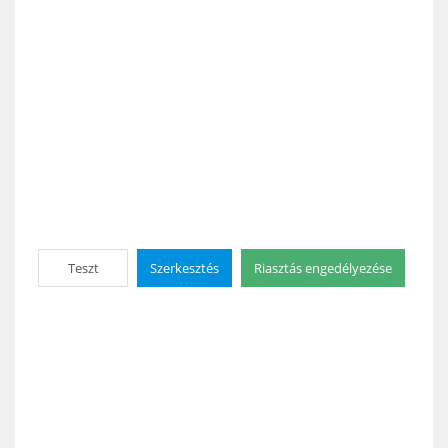
Teszt
Szerkesztés
Riasztás engedélyezése