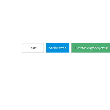
Teszt
Szerkesztés
Riasztás engedélyezése