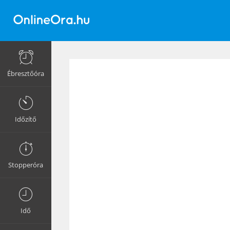
Ébresztőóra
Időzítő
Stopperóra
Idő