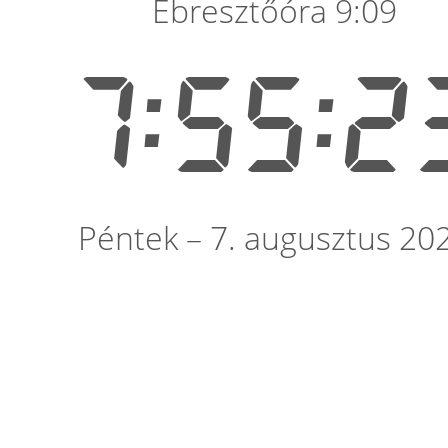
Ébresztőóra 9:09
7:55:2
Péntek – 7. augusztus 20