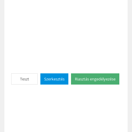
Teszt
Szerkesztés
Riasztás engedélyezése