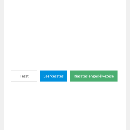
Teszt
Szerkesztés
Riasztás engedélyezése