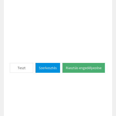
Teszt
Szerkesztés
Riasztás engedélyezése