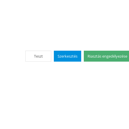
Teszt
Szerkesztés
Riasztás engedélyezése