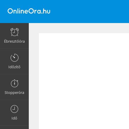
Ébresztőóra
Időzítő
Stopperóra
Idő