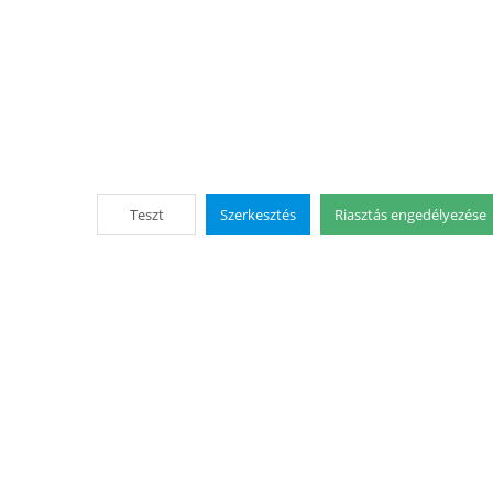
Teszt
Szerkesztés
Riasztás engedélyezése