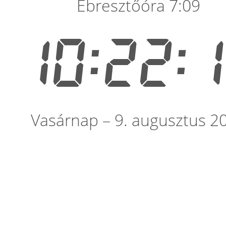
Ébresztőóra 7:09
10:22:
Vasárnap – 9. augusztus 2