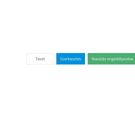
Teszt
Szerkesztés
Riasztás engedélyezése