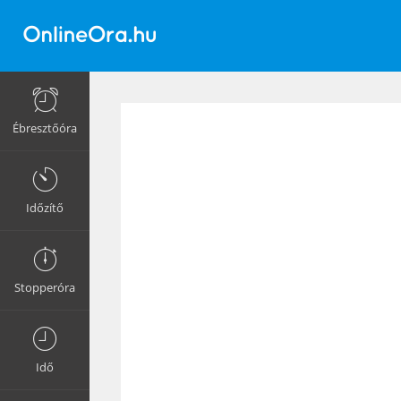
Ébresztőóra
Időzítő
Stopperóra
Idő